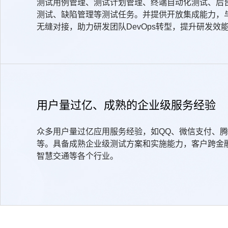
测试用例管理、测试计划管理、终端自动化测试、后
测试、缺陷管理等测试任务。并提供开放集成能力，与客
无缝对接，助力研发团队DevOps转型，提升研发效
用户量过亿、成熟的企业级服务经验
众多用户量过亿应用服务经验，如QQ、微信支付、
等。具备成熟企业级测试方案和实施能力，客户跨金融
智慧交通等各个行业。