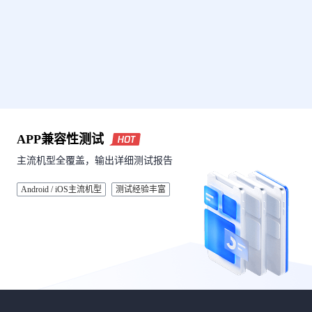
APP兼容性测试
主流机型全覆盖，输出详细测试报告
Android / iOS主流机型
测试经验丰富