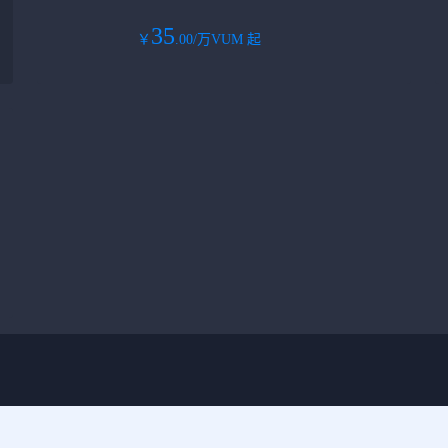
35
￥
.00
/万VUM 起