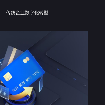
传统企业数字化转型