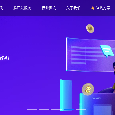
例
腾讯端服务
行业资讯
关于我们
咨询方案