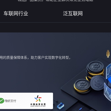
车联网行业
泛互联网
用的质量保障体系，助力客户实现数字化转型，