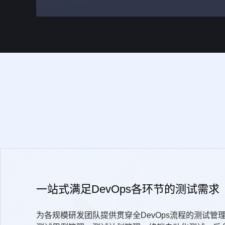
一站式满足DevOps各环节的测试需求
为各规模研发团队提供贯穿全DevOps流程的测试管