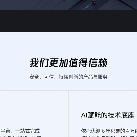
我们更加值得信赖
安全、可信、持续创新的产品与服务
AI赋能的技术底座
理平台，一站式完成
依托优测多年积累的百万