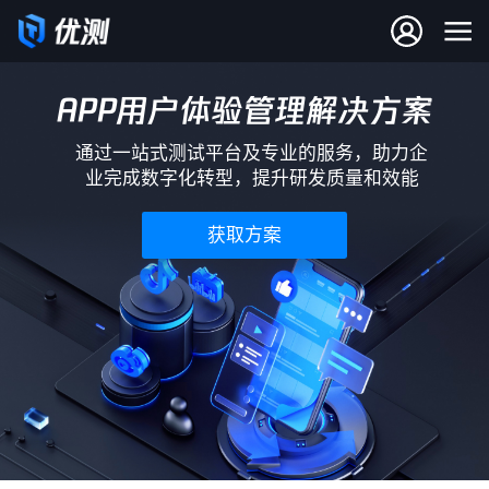
APP用户体验管理解决方案
APP用户体验管理解决方案
通过一站式测试平台及专业的服务，助力企
业完成数字化转型，提升研发质量和效能
获取方案