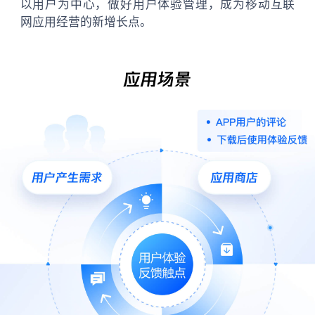
以用户为中心，做好用户体验管理，成为移动互联
网应用经营的新增长点。
应用场景