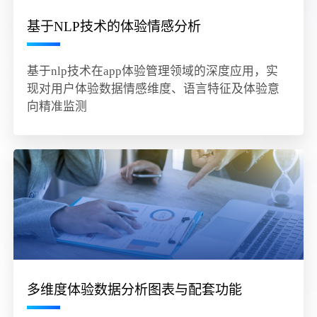
基于NLP技术的体验情感分析
基于nlp技术在app体验管理领域的深度应用，实
现对用户体验数据情感维度、语言特征及体验意
向精准监测
多维度体验数据分析图表与配套功能