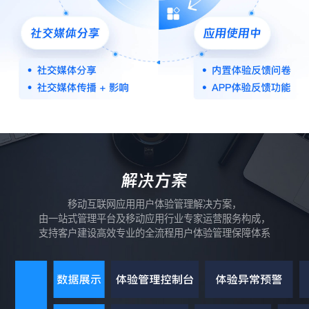
解决方案
移动互联网应用用户体验管理解决方案，
由一站式管理平台及移动应用行业专家运营服务构成，
支持客户建设高效专业的全流程用户体验管理保障体系