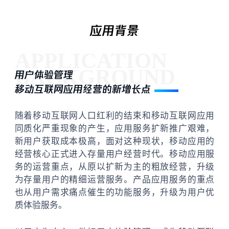
应用背景
APPLICATION
BACKGROUND
用户体验管理
移动互联网应用经营的新增长点
随着移动互联网人口红利的结束和移动互联网应用
同质化严重现象的产生，应用服务扩新推广艰难，
新用户获取成本极高，面对这种现状，移动应用的
经营核心正式进入存量用户经营时代。移动应用服
务的运营重点，从原以扩新为主的粗放经营，升级
为存量用户的精细运营服务。产品应用服务的重点
也从用户需求痛点催生的功能服务，升级为用户优
质体验服务。