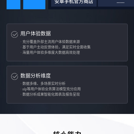
用户体验数据
·
充分覆盖外部主流用户体验数据来源
·
基于用户主动反馈体验，满足实时全面收集
·
海量用户体验多维度大数据高效处理
数据分析维度
·
数据多维、多场景实时分析
·
nlp等用户体验业务算法模型充分应用
·
数据分析成果智能化图表及报告呈现
核心能力