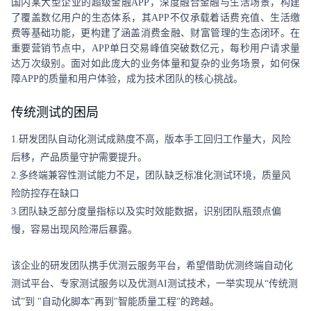
国内某大型企业的超级金融APP，深度融合金融与生活场景，构建
了覆盖数亿用户的生态体系，其APP不仅承载着话费充值、生活缴
费等基础功能，更构建了涵盖消费金融、财富管理的生态闭环。在
重要营销节点中，APP单日交易峰值突破数亿元，每秒用户请求量
达万次级别。面对如此庞大的业务体量和复杂的业务场景，如何保
障APP的质量和用户体验，成为技术团队的核心挑战。 
传统测试的困局
1.研发团队自动化测试成熟度不高，版本手工回归工作量大，风险
后移，产品质量守护需要提升。

2.多终端兼容性测试能力不足，团队缺乏标准化测试环境，质量风
险防控存在缺口

3.团队缺乏部分度量指标以及实时效能数据，识别团队瓶颈点偏
慢，容易出现风险滞后暴露。

该企业的研发团队携手优测云服务平台，希望借助优测终端自动化
测试平台、专家测试服务以及优测AI测试技术，一举实现从“传统测
试”到 "自动化脚本"再到"智能质量工程"的跨越。