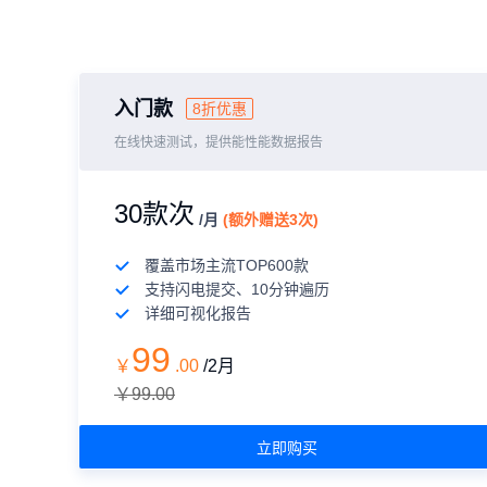
入门款
8折优惠
在线快速测试，提供能性能数据报告
30款次
/月
(额外赠送3次)
覆盖市场主流TOP600款
支持闪电提交、10分钟遍历
详细可视化报告
99
￥
.
00
/2月
￥99.00
立即购买