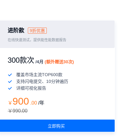
进阶款
9折优惠
在线快速测试，提供能性能数据报告
300款次
/4月
(额外赠送30次)
覆盖市场主流TOP600款
支持闪电提交、10分钟遍历
详细可视化报告
900
￥
.
00
/年
￥990.00
立即购买